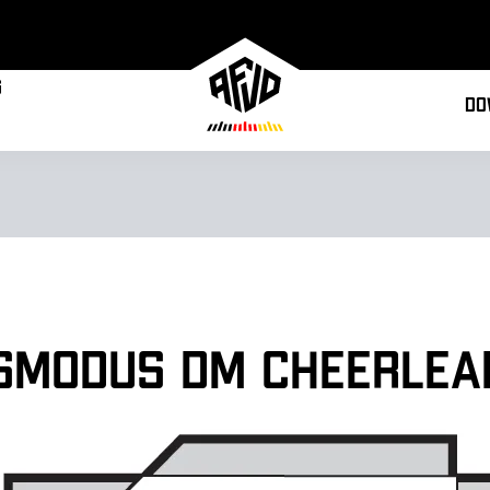
g
Do
nsmodus DM Cheerlea