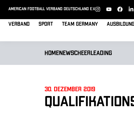
American Football Verband Deutschland e.V.
Verband
Sport
Team Germany
Ausbildun
Home
News
Cheerleading
30. Dezember 2019
Qualifikatio