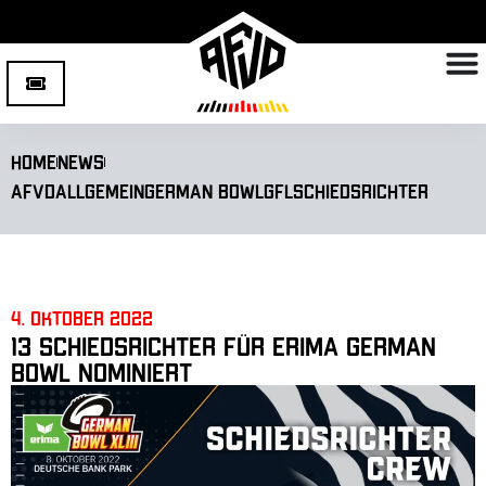
Home
News
AFVD
Allgemein
German Bowl
GFL
Schiedsrichter
4. Oktober 2022
13 Schiedsrichter für ERIMA German
Bowl nominiert