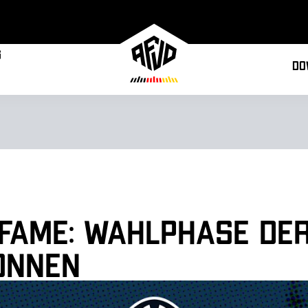
g
Do
 Fame: Wahlphase der
onnen