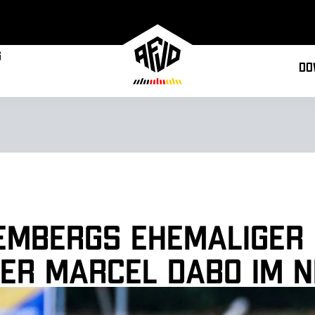
g
Do
embergs ehemaliger
er Marcel Dabo im 