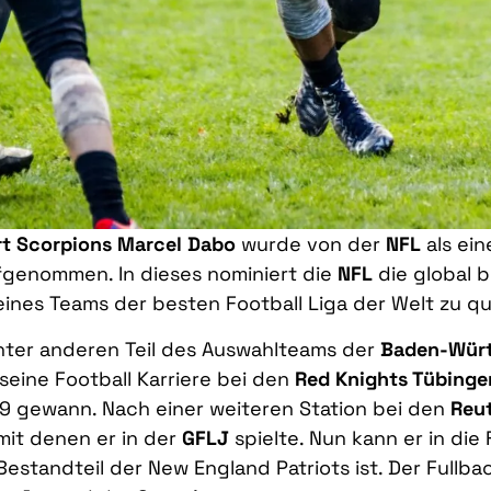
rt Scorpions Marcel Dabo
wurde von der
NFL
als ein
genommen. In dieses nominiert die
NFL
die global 
eines Teams der besten Football Liga der Welt zu qua
nter anderen Teil des Auswahlteams der
Baden-Würt
eine Football Karriere bei den
Red Knights Tübinge
19 gewann. Nach einer weiteren Station bei den
Reut
 mit denen er in der
GFLJ
spielte. Nun kann er in di
r Bestandteil der New England Patriots ist. Der Full