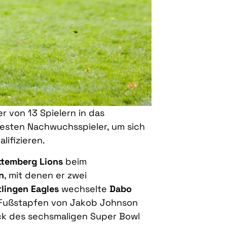
er von 13 Spielern in das
besten Nachwuchsspieler, um sich
lifizieren.
temberg Lions
beim
n
, mit denen er zwei
lingen Eagles
wechselte
Dabo
e Fußstapfen von Jakob Johnson
back des sechsmaligen Super Bowl