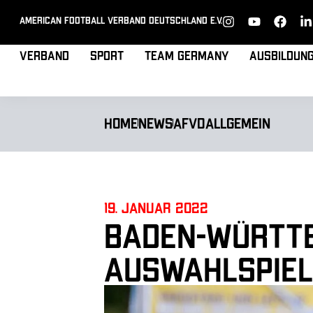
American Football Verband Deutschland e.V.
Verband
Sport
Team Germany
Ausbildun
Home
News
AFVD
Allgemein
19. Januar 2022
Baden-Württ
Auswahlspiel