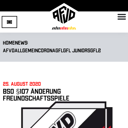
Home
News
AFVD
Allgemein
Corona
GFL
GFL Juniors
GFL2
25. August 2020
BSO §107 Änderung
Freundschaftsspiele