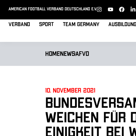
American Football Verband Deutschland e.V.
Verband
Sport
Team Germany
Ausbildun
Home
News
AFVD
10. November 2021
Bundesversam
Weichen für d
Einigkeit be