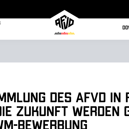
g
Do
mlung des AFVD in 
ie Zukunft werden g
i WM-Bewerbung