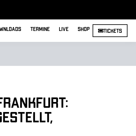
wnloads
Termine
Live
Shop
Tickets
Frankfurt:
estellt,