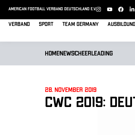
American Football Verband Deutschland e.V.
Verband
Sport
Team Germany
Ausbildun
Home
News
Cheerleading
28. November 2019
CWC 2019: De