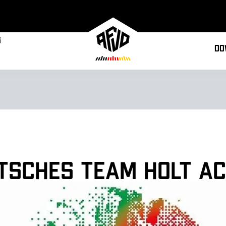
g
Do
utsches Team holt a