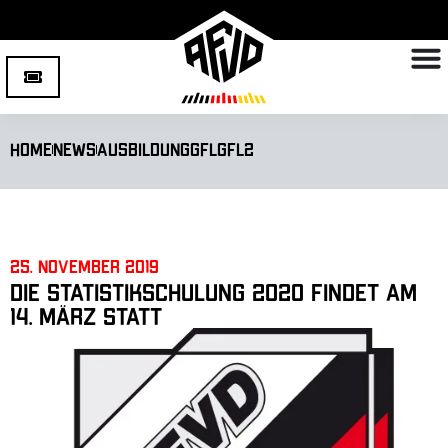
Home
News
Ausbildung
GFL
GFL2
25. November 2019
Die Statistikschulung 2020 findet am
14. März statt