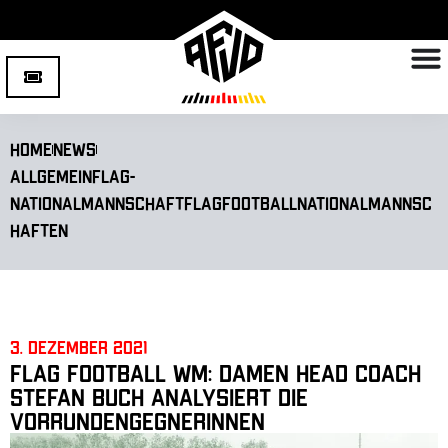
Home
News
Allgemein
Flag-
Nationalmannschaft
Flagfootball
Nationalmannsc
haften
3. Dezember 2021
Flag Football WM: Damen Head Coach
Stefan Buch analysiert die
Vorrundengegnerinnen