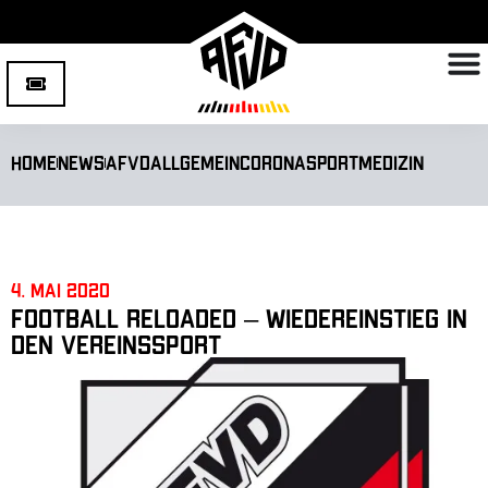
Home
News
AFVD
Allgemein
Corona
Sportmedizin
4. Mai 2020
Football reloaded – Wiedereinstieg in
den Vereinssport