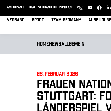
American Football Verband Deutschland e.V.
Verband
Sport
Team Germany
Ausbildun
Home
News
Allgemein
25. Februar 2026
Frauen Natio
Stuttgart: F
Länderspiel v