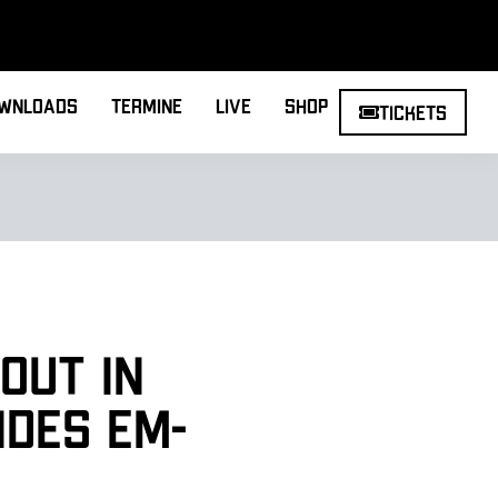
wnloads
Termine
Live
Shop
Tickets
out in
ndes EM-