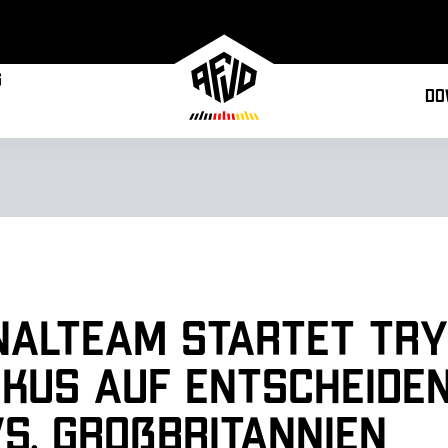
g
Do
nalteam startet Try
okus auf entscheide
s. Großbritannien