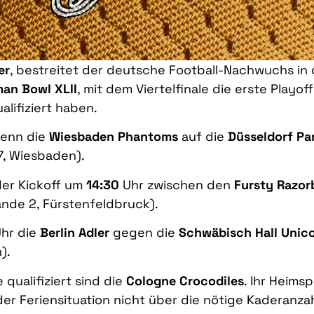
er
, bestreitet der deutsche Football-Nachwuchs in
an Bowl XLII
, mit dem Viertelfinale die erste Playof
lifiziert haben.
wenn die
Wiesbaden Phantoms
auf die
Düsseldorf Pa
17, Wiesbaden).
der Kickoff um
14:30
Uhr zwischen den
Fursty Razor
ände 2, Fürstenfeldbruck).
hr die
Berlin Adler
gegen die
Schwäbisch Hall Unic
).
 qualifiziert sind die
Cologne Crocodiles
. Ihr Heims
 der Feriensituation nicht über die nötige Kaderanz