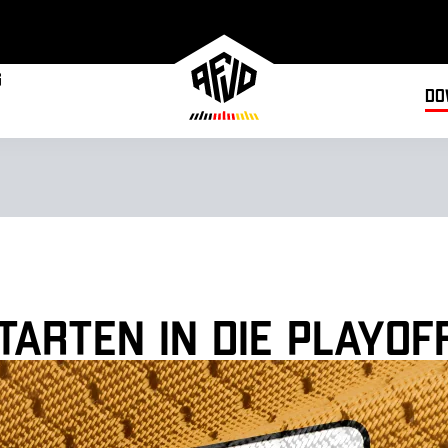
g
Do
tarten in die Playof