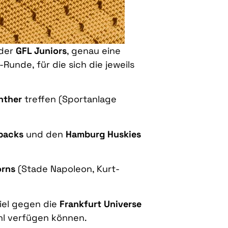
 der
GFL Juniors
, genau eine
f-Runde, für die sich die jeweils
nther
treffen (Sportanlage
backs
und den
Hamburg Huskies
orns
(Stade Napoleon, Kurt-
piel gegen die
Frankfurt Universe
ahl verfügen können.