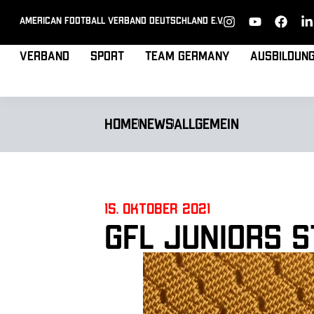
American Football Verband Deutschland e.V.
Verband
Sport
Team Germany
Ausbildun
Home
News
Allgemein
15. Oktober 2021
GFL Juniors s