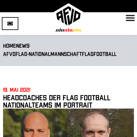
Home
News
AFVD
Flag-Nationalmannschaft
Flagfootball
19. Mai 2021
Headcoaches der Flag Football
Nationalteams im Portrait