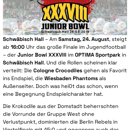
Schwäbisch Hall
– Am
Samstag, 24. August
, steigt
ab
16:00
Uhr das große Finale im Jugendfootball
– der
Junior Bowl XXXVIII
im
OPTIMA Sportpark
in
Schwäbisch Hall
. Und die Rollen scheinen klar
verteilt: Die
Cologne Crocodiles
gehen als Favorit
ins Endspiel, die
Wiesbaden Phantoms
als
Außenseiter. Doch was hei0t das schon, wenn
eine Begegnung Endspielcharakter hat.
Die Krokodile aus der Domstadt beherrschten
die Vorrunde der Gruppe West ohne
Verlustpunkt, dominierten die Berlin Rebels in
Viertelfinale mit 45:0 und gewannen auch das