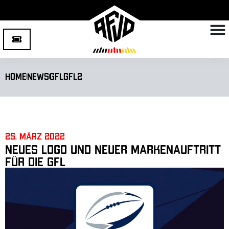
Home
News
GFL
GFL2
25. März 2022
Neues Logo und neuer Markenauftritt
für die GFL