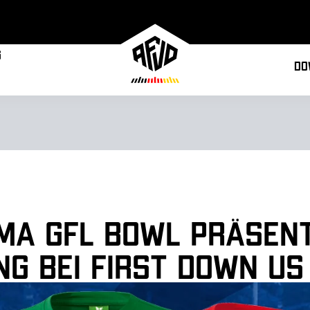
g
Do
ima GFL Bowl präsen
ng bei First Down US