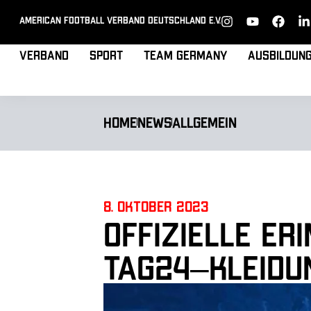
American Football Verband Deutschland e.V.
Verband
Sport
Team Germany
Ausbildun
Home
News
Allgemein
8. Oktober 2023
Offizielle Er
TAG24–Kleidu