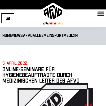
Home
News
AFVD
Allgemein
Sportmedizin
5. April 2022
Online-Seminare für
Hygienebeauftragte durch
medizinischen Leiter des AFVD