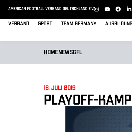
American Football Verband Deutschland e.V.
Verband
Sport
Team Germany
Ausbildun
Home
News
GFL
18. Juli 2019
Playoff-Kampf