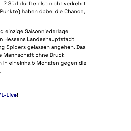
FL 2 Süd dürfte also nicht verkehrt
2 Punkte) haben dabei die Chance,
ng einzige Saisonniederlage
h in Hessens Landeshauptstadt
ng Spiders gelassen angehen. Das
 die Mannschaft ohne Druck
on in eineinhalb Monaten gegen die
…
FL-Live
!