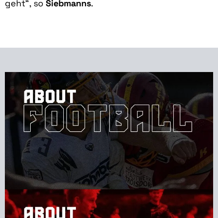
geht“, so
Siebmanns
.