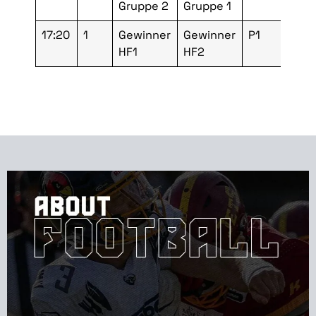
Gruppe 2
Gruppe 1
17:20
1
Gewinner
Gewinner
P1
Fi
HF1
HF2