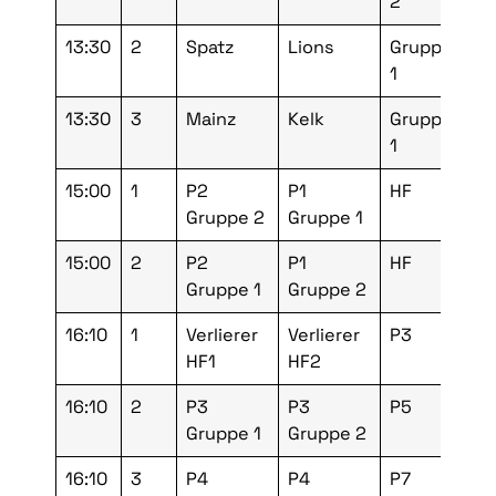
2
13:30
2
Spatz
Lions
Gruppe
Vo
1
13:30
3
Mainz
Kelk
Gruppe
Vo
1
15:00
1
P2
P1
HF
Fi
Gruppe 2
Gruppe 1
15:00
2
P2
P1
HF
Fi
Gruppe 1
Gruppe 2
16:10
1
Verlierer
Verlierer
P3
Fi
HF1
HF2
16:10
2
P3
P3
P5
Fi
Gruppe 1
Gruppe 2
16:10
3
P4
P4
P7
Fi