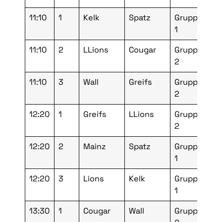
11:10
1
Kelk
Spatz
Gruppe
Vo
1
11:10
2
LLions
Cougar
Gruppe
Vo
2
11:10
3
Wall
Greifs
Gruppe
Vo
2
12:20
1
Greifs
LLions
Gruppe
Vo
2
12:20
2
Mainz
Spatz
Gruppe
Vo
1
12:20
3
Lions
Kelk
Gruppe
Vo
1
13:30
1
Cougar
Wall
Gruppe
Vo