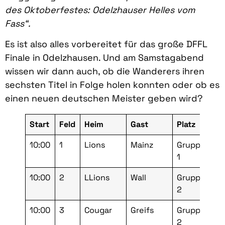
des Oktoberfestes: Odelzhauser Helles vom
Fass“.
Es ist also alles vorbereitet für das große DFFL
Finale in Odelzhausen. Und am Samstagabend
wissen wir dann auch, ob die Wanderers ihren
sechsten Titel in Folge holen konnten oder ob es
einen neuen deutschen Meister geben wird?
Start
Feld
Heim
Gast
Platz
Ru
10:00
1
Lions
Mainz
Gruppe
Vo
1
10:00
2
LLions
Wall
Gruppe
Vo
2
10:00
3
Cougar
Greifs
Gruppe
Vo
2