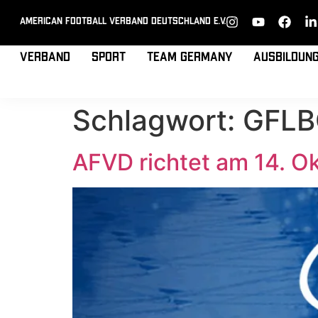
American Football Verband Deutschland e.V.
Verband
Sport
Team Germany
Ausbildun
Schlagwort:
GFL
AFVD richtet am 14. O