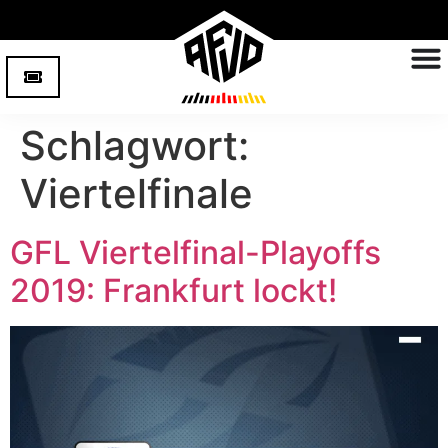
Schlagwort:
Viertelfinale
GFL Viertelfinal-Playoffs
2019: Frankfurt lockt!