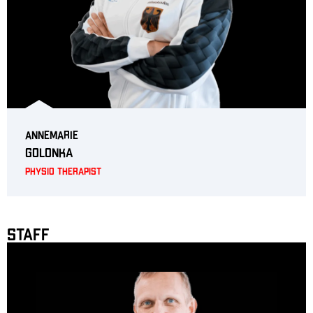
Annemarie
Golonka
Physio Therapist
Staff