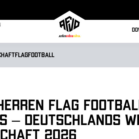
g
Do
chaft
Flagfootball
Herren Flag Footbal
s – Deutschlands W
chaft 2026