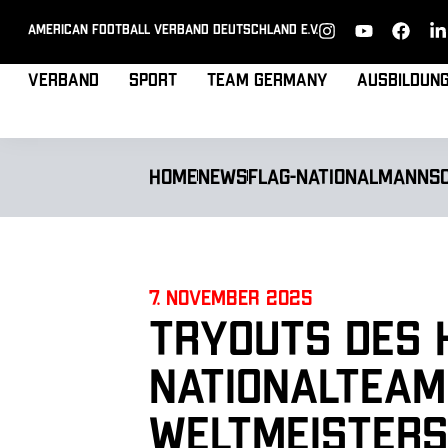
American Football Verband Deutschland e.V.
Verband
Sport
Team Germany
Ausbildun
Home
News
Flag-Nationalmanns
7. November 2025
Tryouts des 
Nationalteam
Weltmeisters