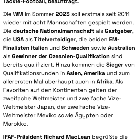
Tackle-Football, beauftragt.
Die
WM
im Sommer
2023
soll erstmals seit 2011
wieder mit acht Mannschaften gespielt werden.
Die
deutsche Nationalmannschaft
als
Gastgeber
,
die
USA
als
Titelverteidiger
, die beiden
EM-
Finalisten Italien
und
Schweden
sowie
Australien
als
Gewinner der Ozeanien-Qualifikation
sind
bereits qualifiziert. Hinzu kommen die
Sieger
von
Qualifikationsrunden in
Asien, Amerika
und zum
allerersten Mal überhaupt auch in
Afrika
. Als
Favoriten auf den Kontinenten gelten der
zweifache Weltmeister und zweifache Vize-
Weltmeister Japan, der zweifache Vize-
Weltmeister Mexiko sowie Ägypten oder
Marokko.
IFAF-Präsident Richard MacLean
begrüßte die