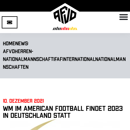
Home
News
AFVD
Herren-
Nationalmannschaft
IFAF
International
Nationalman
nschaften
10. Dezember 2021
WM im American Football findet 2023
in Deutschland statt